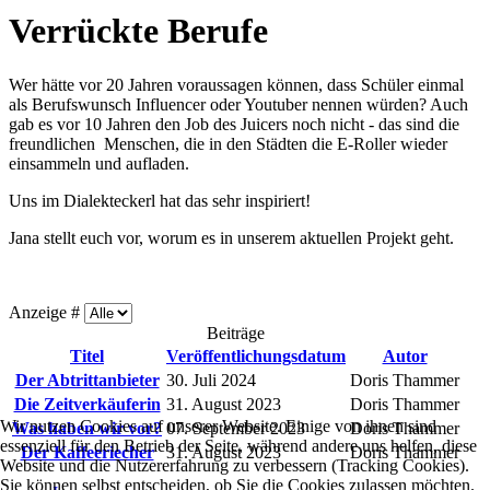
Verrückte Berufe
Wer hätte vor 20 Jahren voraussagen können, dass Schüler einmal
als Berufswunsch Influencer oder Youtuber nennen würden? Auch
gab es vor 10 Jahren den Job des Juicers noch nicht - das sind die
freundlichen Menschen, die in den Städten die E-Roller wieder
einsammeln und aufladen.
Uns im Dialekteckerl hat das sehr inspiriert!
Jana stellt euch vor, worum es in unserem aktuellen Projekt geht.
Anzeige #
Beiträge
Titel
Veröffentlichungsdatum
Autor
Der Abtrittanbieter
30. Juli 2024
Doris Thammer
Die Zeitverkäuferin
31. August 2023
Doris Thammer
Wir nutzen Cookies auf unserer Website. Einige von ihnen sind
Was haben wir vor?
07. September 2023
Doris Thammer
essenziell für den Betrieb der Seite, während andere uns helfen, diese
Der Kaffeeriecher
31. August 2023
Doris Thammer
Website und die Nutzererfahrung zu verbessern (Tracking Cookies).
Sie können selbst entscheiden, ob Sie die Cookies zulassen möchten.