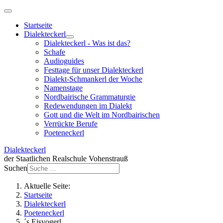
Startseite
Dialekteckerl
Dialekteckerl - Was ist das?
Schafe
Audioguides
Festtage für unser Dialekteckerl
Dialekt-Schmankerl der Woche
Namenstage
Nordbairische Grammaturgie
Redewendungen im Dialekt
Gott und die Welt im Nordbairischen
Verrückte Berufe
Poeteneckerl
Dialekteckerl
der Staatlichen Realschule Vohenstrauß
Suchen
Aktuelle Seite:
Startseite
Dialekteckerl
Poeteneckerl
´s Eisvogerl