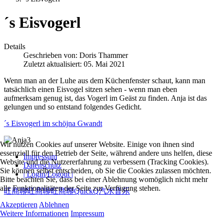
´s Eisvogerl
Details
Geschrieben von:
Doris Thammer
Zuletzt aktualisiert: 05. Mai 2021
Wenn man an der Luhe aus dem Küchenfenster schaut, kann man
tatsächlich einen Eisvogel sitzen sehen - wenn man eben
aufmerksam genug ist, das Vogerl im Geäst zu finden. Anja ist das
gelungen und so entstand folgendes Gedicht.
´s Eisvogerl im schöjna Gwandt
Wir nutzen Cookies auf unserer Website. Einige von ihnen sind
essenziell für den Betrieb der Seite, während andere uns helfen, diese
Impressum
Website und die Nutzererfahrung zu verbessern (Tracking Cookies).
Datenschutz
Sie können selbst entscheiden, ob Sie die Cookies zulassen möchten.
| Login/Logout |
Bitte beachten Sie, dass bei einer Ablehnung womöglich nicht mehr
alle Funktionalitäten der Seite zur Verfügung stehen.
旺商聊
旺商聊
旺商聊
QuickQ
汽水音乐
Akzeptieren
Ablehnen
Weitere Informationen
Impressum