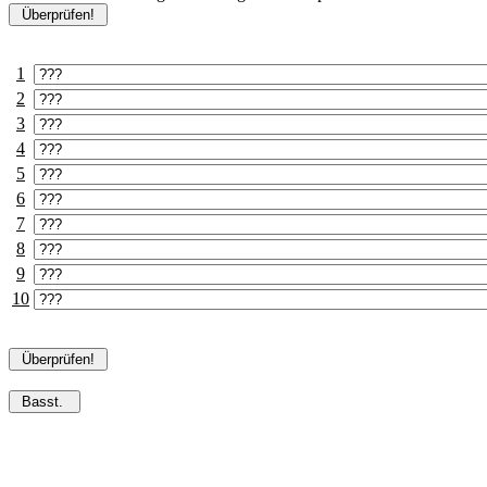
Überprüfen!
1
2
3
4
5
6
7
8
9
10
Überprüfen!
Basst.