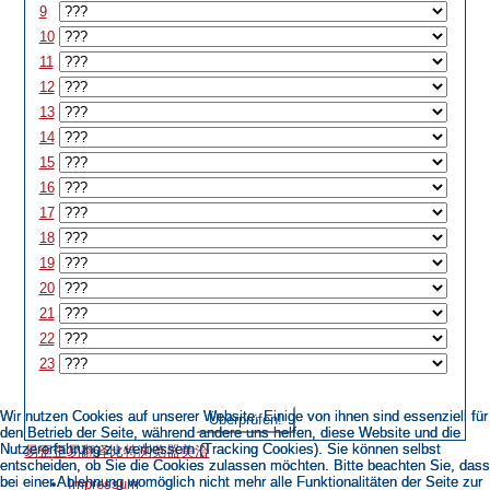
9
10
11
12
13
14
15
16
17
18
19
20
21
22
23
Wir nutzen Cookies auf unserer Website. Einige von ihnen sind essenziell für
Wir nutzen Cookies auf unserer Website. Einige von ihnen sind essenziell für
Überprüfen!
den Betrieb der Seite, während andere uns helfen, diese Website und die
den Betrieb der Seite, während andere uns helfen, diese Website und die
Nutzererfahrung zu verbessern (Tracking Cookies). Sie können selbst
Nutzererfahrung zu verbessern (Tracking Cookies). Sie können selbst
易歪歪
易翻译
比特浏览器
美洽
entscheiden, ob Sie die Cookies zulassen möchten. Bitte beachten Sie, dass
entscheiden, ob Sie die Cookies zulassen möchten. Bitte beachten Sie, dass
bei einer Ablehnung womöglich nicht mehr alle Funktionalitäten der Seite zur
bei einer Ablehnung womöglich nicht mehr alle Funktionalitäten der Seite zur
Impressum