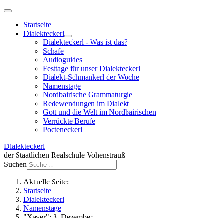
Startseite
Dialekteckerl
Dialekteckerl - Was ist das?
Schafe
Audioguides
Festtage für unser Dialekteckerl
Dialekt-Schmankerl der Woche
Namenstage
Nordbairische Grammaturgie
Redewendungen im Dialekt
Gott und die Welt im Nordbairischen
Verrückte Berufe
Poeteneckerl
Dialekteckerl
der Staatlichen Realschule Vohenstrauß
Suchen
Aktuelle Seite:
Startseite
Dialekteckerl
Namenstage
"Xaver": 3. Dezember