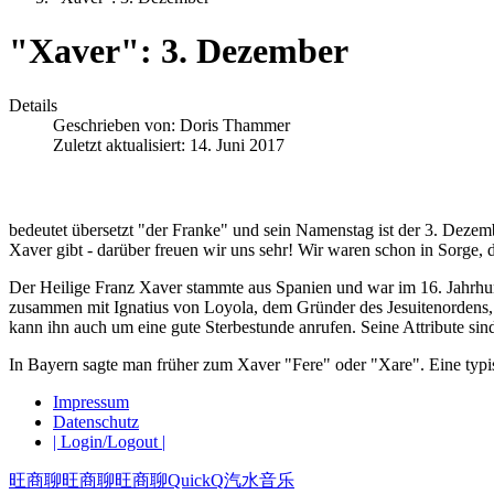
"Xaver": 3. Dezember
Details
Geschrieben von:
Doris Thammer
Zuletzt aktualisiert: 14. Juni 2017
bedeutet übersetzt "der Franke" und sein Namenstag ist der 3. Dezem
Xaver gibt - darüber freuen wir uns sehr! Wir waren schon in Sorge, d
Der Heilige Franz Xaver stammte aus Spanien und war im 16. Jahrhund
zusammen mit Ignatius von Loyola, dem Gründer des Jesuitenordens, he
kann ihn auch um eine gute Sterbestunde anrufen. Seine Attribute sin
In Bayern sagte man früher zum Xaver "Fere" oder "Xare". Eine typi
Impressum
Datenschutz
| Login/Logout |
旺商聊
旺商聊
旺商聊
QuickQ
汽水音乐