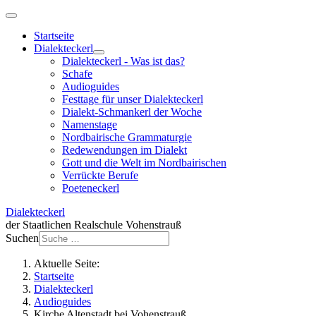
Startseite
Dialekteckerl
Dialekteckerl - Was ist das?
Schafe
Audioguides
Festtage für unser Dialekteckerl
Dialekt-Schmankerl der Woche
Namenstage
Nordbairische Grammaturgie
Redewendungen im Dialekt
Gott und die Welt im Nordbairischen
Verrückte Berufe
Poeteneckerl
Dialekteckerl
der Staatlichen Realschule Vohenstrauß
Suchen
Aktuelle Seite:
Startseite
Dialekteckerl
Audioguides
Kirche Altenstadt bei Vohenstrauß