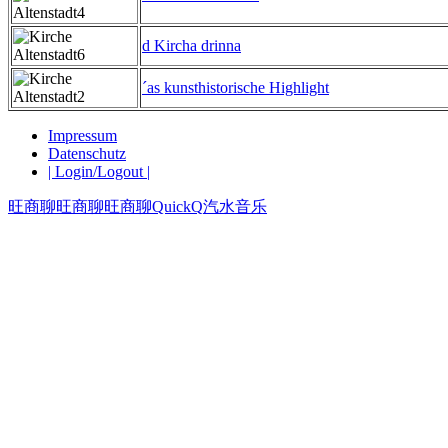
d Kircha drinna
´as kunsthistorische Highlight
Impressum
Datenschutz
| Login/Logout |
旺商聊
旺商聊
旺商聊
QuickQ
汽水音乐